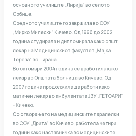
основното училиште „Лирија“ во селото
Србице.
Средното училиште го завршила во СОУ
„Мирко Милески“ Кичево. Од 1996 до 2002
година студирала и дипломирала како општ
лекар на Медицинскиот факултет „Мајка
Тереза“ во Тирана.
Во октомври 2004 година се вработила како
лекар во Општата болница во Кичево. Од
2007 година продолжила да работи како
матичен лекар во амбулантата ЈЗУ „ГЕТОАРИ“
- Кичево.
Со отворањето на медицинските паралелки
во СОУ „Дрита“ во Кичево, работела четири
години како наставничка во медицинските