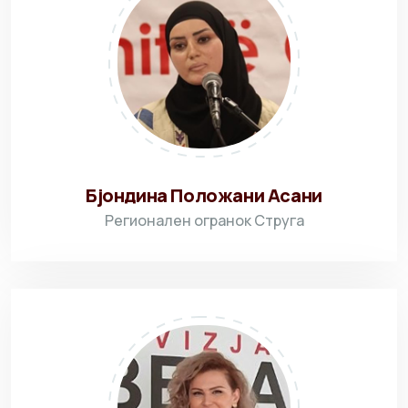
Бјондина Положани Асани
Регионален огранок Струга