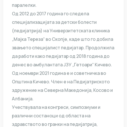
паралелки.
Од 2012 до 2017 година го следела
специјализацијата за детски болести
(педијатрија) на Универзитетската клиника
„Мајка Тереза“ во Скопје, каде што го добила
звањето специјалист педијатар. Продолжила
да работи како педијатар од 2018 година до
денес во амбулантата ЈЗУ „Гетоари“ Кичево.
Од ноември 2021 година е и советничка во
Општина Кичево. Член е на Педијатриското
здружение на Северна Македонија, Косово и
Албанија.
Учествувала на конгреси, симпозиуми и
различни состаноци од областа на
здравството во гранки на педијатрија,