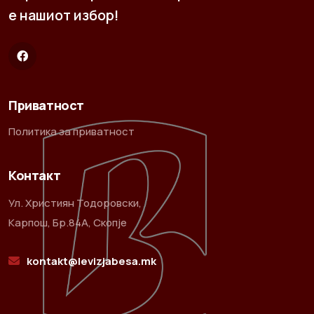
е нашиот избор!
Приватност
Политика за приватност
Контакт
Ул. Християн Тодоровски,
Карпош, Бр.84А, Скопје
kontakt@levizjabesa.mk