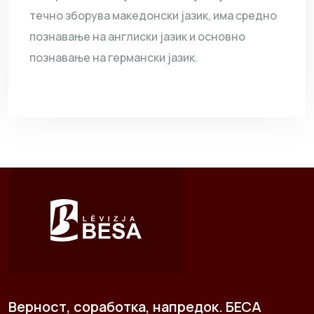
течно зборува македонски јазик, има средно
познавање на англиски јазик и основно
познавање на германски јазик.
Верност, соработка, напредок. БЕСА