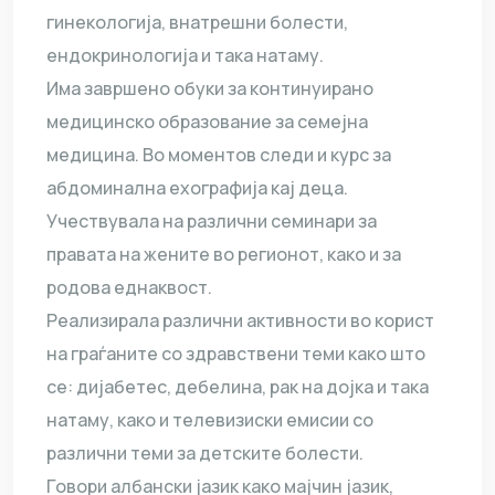
гинекологија, внатрешни болести,
ендокринологија и така натаму.
Има завршено обуки за континуирано
медицинско образование за семејна
медицина. Во моментов следи и курс за
абдоминална ехографија кај деца.
Учествувала на различни семинари за
правата на жените во регионот, како и за
родова еднаквост.
Реализирала различни активности во корист
на граѓаните со здравствени теми како што
се: дијабетес, дебелина, рак на дојка и така
натаму, како и телевизиски емисии со
различни теми за детските болести.
Говори албански јазик како мајчин јазик,