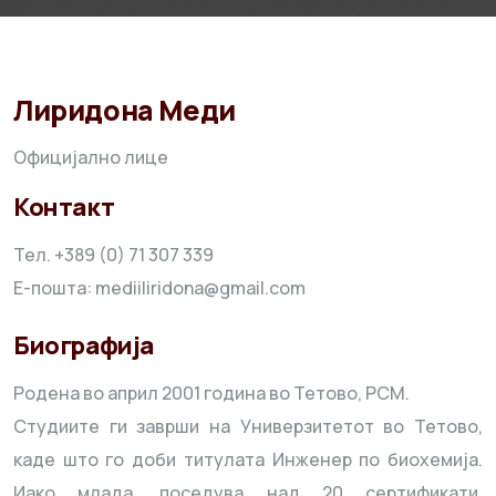
Лиридона Меди
Официјално лице
Контакт
Тел. +389 (0) 71 307 339
Е-пошта:
mediiliridona@gmail.com
Биографија
Родена во април 2001 година во Тетово, РСМ.
Студиите ги заврши на Универзитетот во Тетово,
каде што го доби титулата Инженер по биохемија.
Иако млада, поседува над 20 сертификати,