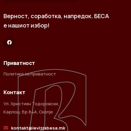
Верност, соработка, напредок. БЕСА
е нашиот избор!
Приватност
Политика за приватност
Контакт
Ул. Християн Тодоровски,
Карпош, бр.84А, Скопје
kontakt@levizjabesa.mk