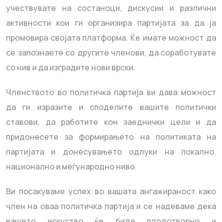
учествувате на состаноци, дискусии и различни
активности кои ги организира партијата за да ја
промовира својата платформа. Ќе имате можност да
се запознаете со другите членови, да соработувате
со нив и да изградите нови врски.
Членството во политичка партија ви дава можност
да ги изразите и споделите вашите политички
ставови, да работите кон заеднички цели и да
придонесете за формирањето на политиката на
партијата и донесувањето одлуки на локално,
национално и меѓународно ниво.
Ви посакуваме успех во вашата ангажираност како
член на оваа политичка партија и се надеваме дека
вашето искуство ќе биде плодотворно и