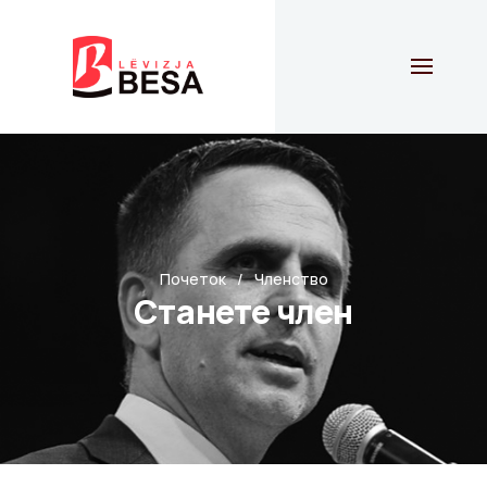
Почеток
Членство
Станете член