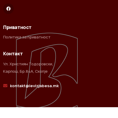
Приватност
Политика за приватност
Контакт
Ул. Християн Тодоровски,
Карпош, Бр.84А, Скопје
kontakt@levizjabesa.mk