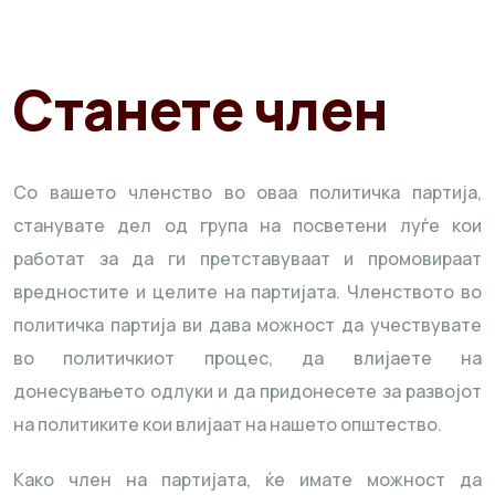
Станете член
Со вашето членство во оваа политичка партија,
станувате дел од група на посветени луѓе кои
работат за да ги претставуваат и промовираат
вредностите и целите на партијата. Членството во
политичка партија ви дава можност да учествувате
во политичкиот процес, да влијаете на
донесувањето одлуки и да придонесете за развојот
на политиките кои влијаат на нашето општество.
Како член на партијата, ќе имате можност да