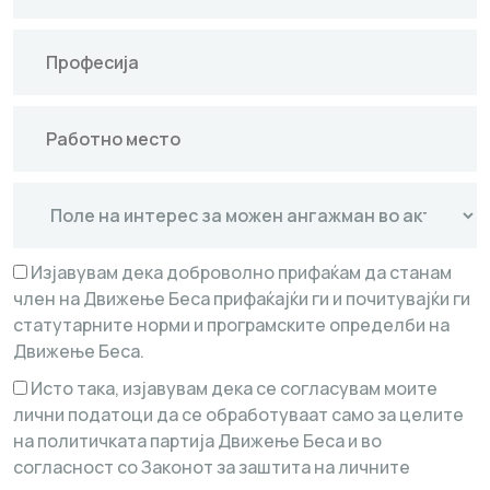
Изјавувам дека доброволно прифаќам да станам
член на Движење Беса прифаќајќи ги и почитувајќи ги
статутарните норми и програмските определби на
Движење Беса.
Исто така, изјавувам дека се согласувам моите
лични податоци да се обработуваат само за целите
на политичката партија Движење Беса и во
согласност со Законот за заштита на личните