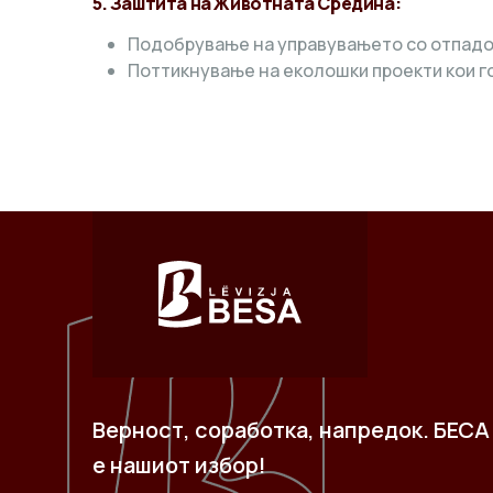
5. Заштита на Животната Средина:
Подобрување на управувањето со отпадот
Поттикнување на еколошки проекти кои г
Верност, соработка, напредок. БЕСА
е нашиот избор!