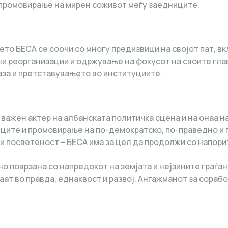
промовирање на мирен соживот меѓу заедниците.
њето БЕСА се соочи со многу предизвици на својот пат, 
и реорганизации и одржување на фокусот на своите главн
база и претставувањето во институциите.
ажен актер на албанската политичка сцена и на онаа н
ците и промовирање на по-демократско, по-праведно и 
 и посветеност – БЕСА има за цел да продолжи со напор
о поврзана со напредокот на земјата и нејзините граѓан
аат во правда, еднаквост и развој. Ангажманот за сораб