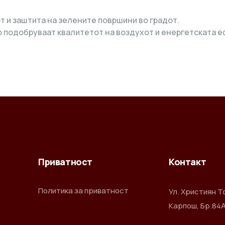
 и заштита на зелените површини во градот.
о подобруваат квалитетот на воздухот и енергетската е
Приватност
Контакт
Политика за приватност
Ул. Християн Т
Карпош, Бр.84А