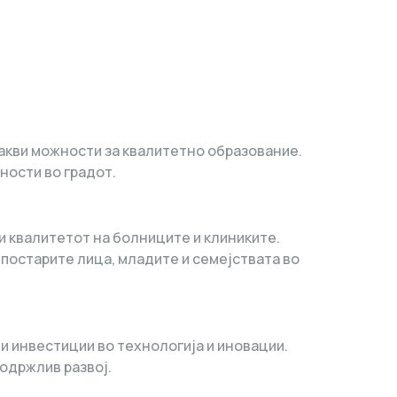
акви можности за квалитетно образование.
ности во градот.
и квалитетот на болниците и клиниките.
 постарите лица, младите и семејствата во
и инвестиции во технологија и иновации.
 одржлив развој.