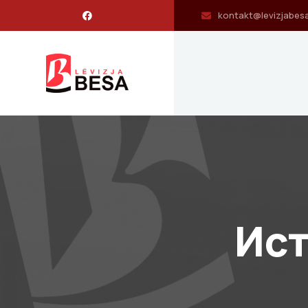
kontakt@levizjabes
Ист