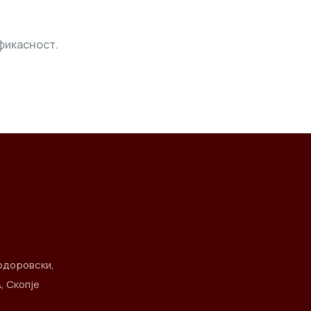
фикасност.
одоровски,
, Скопје