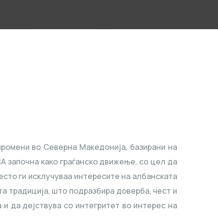
ромени во Северна Македонија, базирани на
 започна како граѓанско движење, со цел да
често ги исклучуваа интересите на албанската
та традиција, што подразбира доверба, чест и
 и да дејствува со интегритет во интерес на