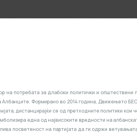
р на потребата за длабоки политички и општествени п
 Албанците. Формирано во 2014 година, Движењето БЕСА
мјата, дистанцирајќи се од претходните политики кои 
имболизира една од највисоките вредности на албанска
ива посветеност на партијата да ги одржи ветувањата