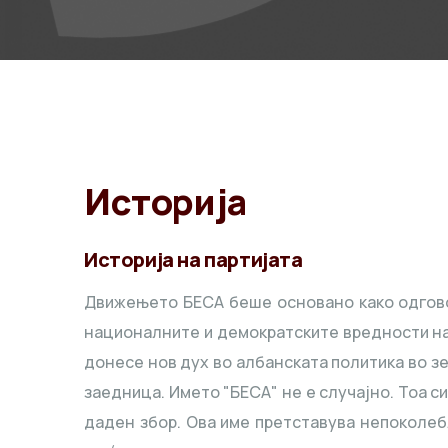
Историја
Историја на партијата
Движењето БЕСА беше основано како одгово
националните и демократските вредности на
донесе нов дух во албанската политика во зе
заедница. Името "БЕСА" не е случајно. Тоа с
даден збор. Ова име претставува непоколебл