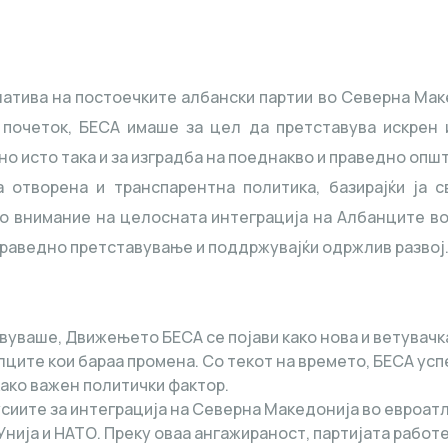
тива на постоечките албански партии во Северна Макед
почеток, БЕСА имаше за цел да претставува искрен и
 исто така и за изградба на поеднакво и праведно опште
 отворена и транспарентна политика, базирајќи ја 
мо внимание на целосната интеграција на Албанците в
 праведно претставување и поддржувајќи одржлив развој
вуваше, Движењето БЕСА се појави како нова и ветувачк
ците кои бараа промена. Со текот на времето, БЕСА усп
 како важен политички фактор.
усиите за интеграција на Северна Македонија во евроат
Унија и НАТО. Преку оваа ангажираност, партијата работ