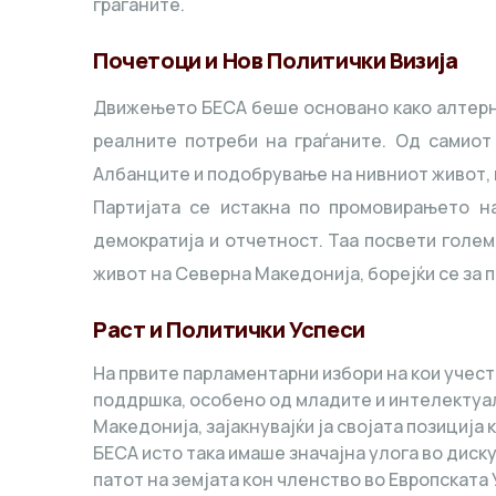
граѓаните.
Почетоци и Нов Политички Визија
Движењето БЕСА беше основано како алтерна
реалните потреби на граѓаните. Од самиот 
Албанците и подобрување на нивниот живот, но
Партијата се истакна по промовирањето на
демократија и отчетност. Таа посвети голе
живот на Северна Македонија, борејќи се за
Раст и Политички Успеси
На првите парламентарни избори на кои учест
поддршка, особено од младите и интелектуал
Македонија, зајакнувајќи ја својата позиција
БЕСА исто така имаше значајна улога во диск
патот на земјата кон членство во Европската 