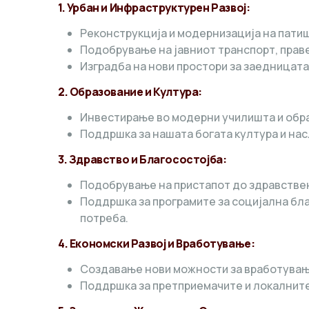
1. Урбан и Инфраструктурен Развој:
Реконструкција и модернизација на патишт
Подобрување на јавниот транспорт, праве
Изградба на нови простори за заедницата,
2. Образование и Култура:
Инвестирање во модерни училишта и обра
Поддршка за нашата богата култура и нас
3. Здравство и Благосостојба:
Подобрување на пристапот до здравствени
Поддршка за програмите за социјална благ
потреба.
4. Економски Развој и Вработување:
Создавање нови можности за вработување,
Поддршка за претприемачите и локалните 