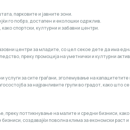
ата, парковите и јавните зони.
јќи го побрз, достапен и еколошки одржлив.
 како спортски, културни и забавни центри.
зовни центри за младите, со цел секое дете да има едн
ледство, преку промоција на уметнички и културни актив
 услуги за сите граѓани, зголемување на капацитетите 
осостојба за најранливите групи во градот, како што се
 преку поттикнување на малите и средни бизниси, како 
бизниси, создавајќи поволна клима за економски раст и