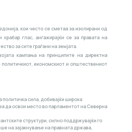
онија, кои често се сметаа за изолирани од
 храбар глас, ангажирајќи се за правата на
ство за сите граѓани на земјата.
својата кампања на принципите на директна
о политичкиот, економскиот и општествениот
.
а политичка сила, добивајќи широка
еа да освои место во парламентот на Северна
лантските структури, силно поддржувајќи го
еше на зајакнување на правната држава,