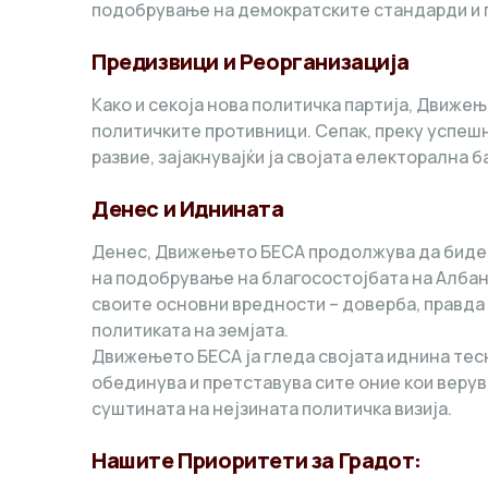
подобрување на демократските стандарди и 
Предизвици и Реорганизација
Како и секоја нова политичка партија, Движе
политичките противници. Сепак, преку успешн
развие, зајакнувајќи ја својата електорална 
Денес и Иднината
Денес, Движењето БЕСА продолжува да биде в
на подобрување на благосостојбата на Албан
своите основни вредности – доверба, правда
политиката на земјата.
Движењето БЕСА ја гледа својата иднина тесн
обединува и претставува сите оние кои верув
суштината на нејзината политичка визија.
Нашите Приоритети за Градот: