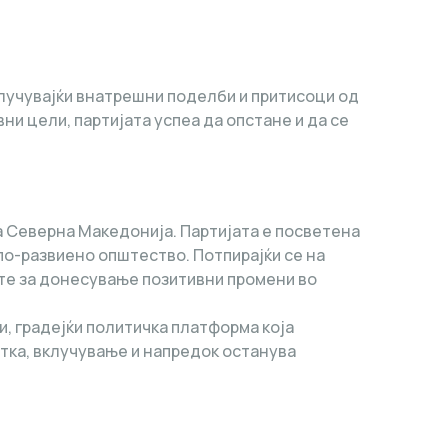
вклучувајќи внатрешни поделби и притисоци од
и цели, партијата успеа да опстане и да се
а Северна Македонија. Партијата е посветена
по-развиено општество. Потпирајќи се на
ите за донесување позитивни промени во
и, градејќи политичка платформа која
отка, вклучување и напредок останува