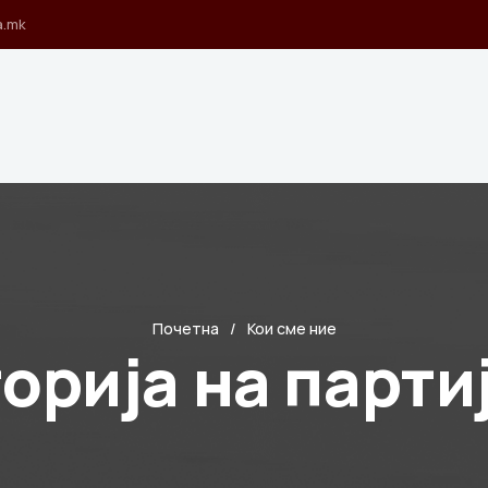
a.mk
Почетна
Кои сме ние
орија на парти