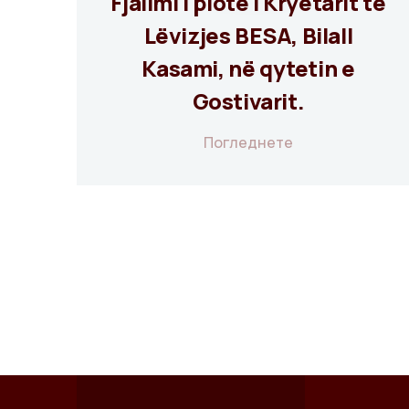
Fjalimi i plotë i Kryetarit të
Lëvizjes BESA, Bilall
Kasami, në qytetin e
Gostivarit.
Погледнете