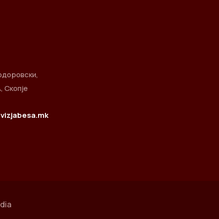
одоровски,
, Скопје
vizjabesa.mk
dia