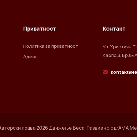
Приватност
Контакт
Политика за приватност
Ул. Християн Т
Карпош, Бр.84А
Админ
kontakt@le
Авторски права
2026 Движење Беса. Развиено од:
AMA Me