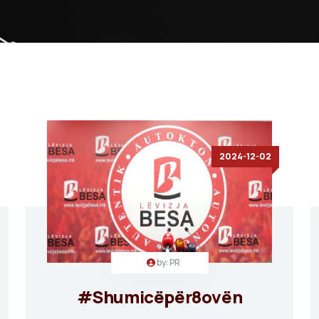
2024-12-02
by: PR
#Shumicëpër8ovën