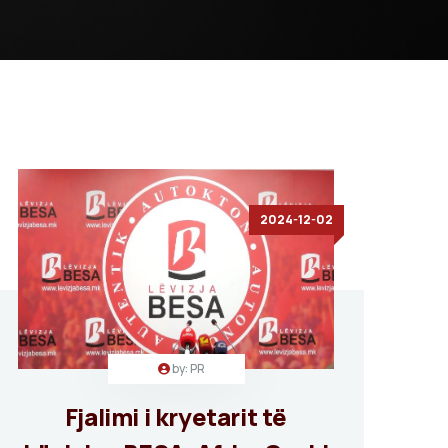
2024-12-02
by: PR
Fjalimi i kryetarit të