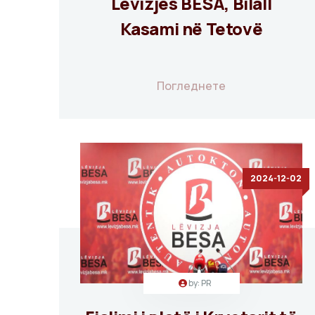
Lëvizjes BESA, Bilall
Kasami në Tetovë
Погледнете
2024-12-02
by: PR