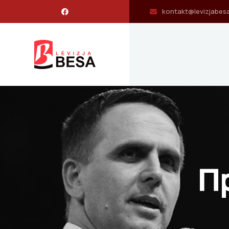
kontakt@levizjabes
П