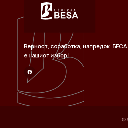
Верност, соработка, напредок. БЕСА
е нашиот избор!
© 