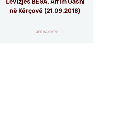
Lëvizjes BESA, Afrim Gashi
në Kërçovë (21.09.2018)
Погледнете