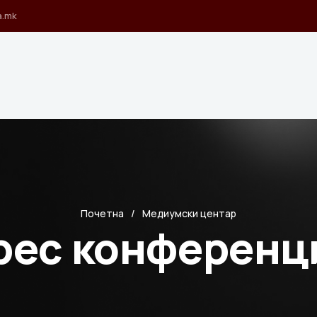
a.mk
Почетна
Медиумски центар
рес конференц