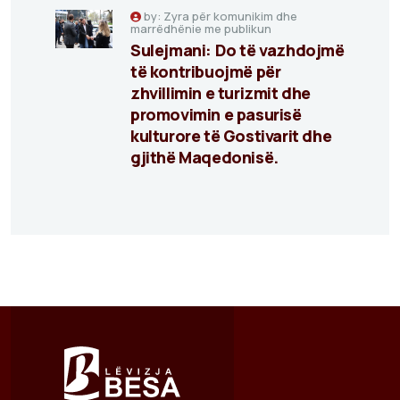
by: Zyra për komunikim dhe
marrëdhënie me publikun
Sulejmani: Do të vazhdojmë
të kontribuojmë për
zhvillimin e turizmit dhe
promovimin e pasurisë
kulturore të Gostivarit dhe
gjithë Maqedonisë.