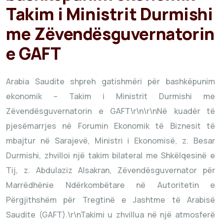
Takim i Ministrit Durmishi
me Zëvendësguvernatorin
e GAFT
Arabia Saudite shpreh gatishmëri për bashkëpunim
ekonomik – Takim i Ministrit Durmishi me
Zëvendësguvernatorin e GAFT\r\n\r\nNë kuadër të
pjesëmarrjes në Forumin Ekonomik të Biznesit të
mbajtur në Sarajevë, Ministri i Ekonomisë, z. Besar
Durmishi, zhvilloi një takim bilateral me Shkëlqesinë e
Tij, z. Abdulaziz Alsakran, Zëvendësguvernator për
Marrëdhënie Ndërkombëtare në Autoritetin e
Përgjithshëm për Tregtinë e Jashtme të Arabisë
Saudite (GAFT).\r\nTakimi u zhvillua në një atmosferë