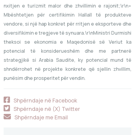
nxitjen e turizmit malor dhe zhvillimin e rajonit;\r\n•
Mbështetjen për certifikimin Hallall të produkteve
vendore, si një hap konkret për rritjen e eksporteve dhe
diversifikimin e tregjeve të synuara.\r\nMinistri Durmishi
theksoi se ekonomia e Maqedonisë së Veriut ka
potencial të konsiderueshëm dhe me partnerë
strategjikë si Arabia Saudite, ky potencial mund të
shndërrohet në projekte konkrete që sjellin zhvillim,
punësim dhe prosperitet për vendin.
Shpërndaje në Facebook
Shpërndaje në (X) Twitter
Shpërndaje me Email