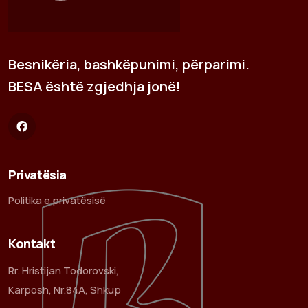
Besnikëria, bashkëpunimi, përparimi.
BESA është zgjedhja jonë!
Privatësia
Politika e privatësisë
Kontakt
Rr. Hristijan Todorovski,
Karposh, Nr.84A, Shkup