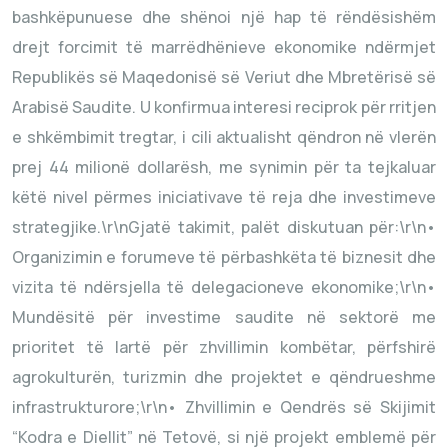
bashkëpunuese dhe shënoi një hap të rëndësishëm
drejt forcimit të marrëdhënieve ekonomike ndërmjet
Republikës së Maqedonisë së Veriut dhe Mbretërisë së
Arabisë Saudite. U konfirmua interesi reciprok për rritjen
e shkëmbimit tregtar, i cili aktualisht qëndron në vlerën
prej 44 milionë dollarësh, me synimin për ta tejkaluar
këtë nivel përmes iniciativave të reja dhe investimeve
strategjike.\r\nGjatë takimit, palët diskutuan për:\r\n•
Organizimin e forumeve të përbashkëta të biznesit dhe
vizita të ndërsjella të delegacioneve ekonomike;\r\n•
Mundësitë për investime saudite në sektorë me
prioritet të lartë për zhvillimin kombëtar, përfshirë
agrokulturën, turizmin dhe projektet e qëndrueshme
infrastrukturore;\r\n• Zhvillimin e Qendrës së Skijimit
“Kodra e Diellit” në Tetovë, si një projekt emblemë për