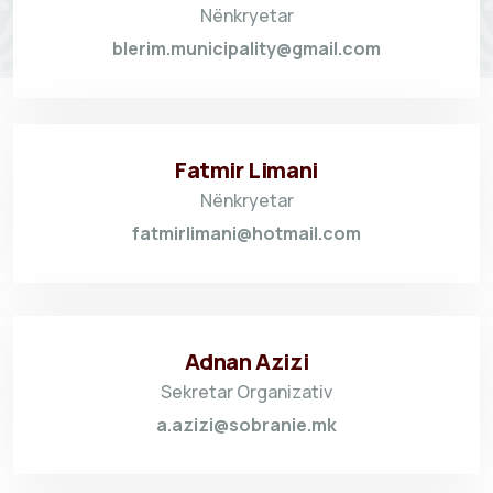
Nënkryetar
blerim.municipality@gmail.com
Fatmir Limani
Nënkryetar
fatmirlimani@hotmail.com
Adnan Azizi
Sekretar Organizativ
a.azizi@sobranie.mk