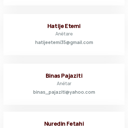
Hatije Etemi
Anëtare
hatijeetemi35@gmail.com
Binas Pajaziti
Anëtar
binas_pajaziti@yahoo.com
Nuredin Fetahi