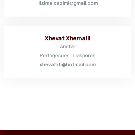
lilzime.qazimi@gmail.com
Xhevat Xhemaili
Anëtar
Përfaqësues i diasporës
xhevatxh@hotmail.com