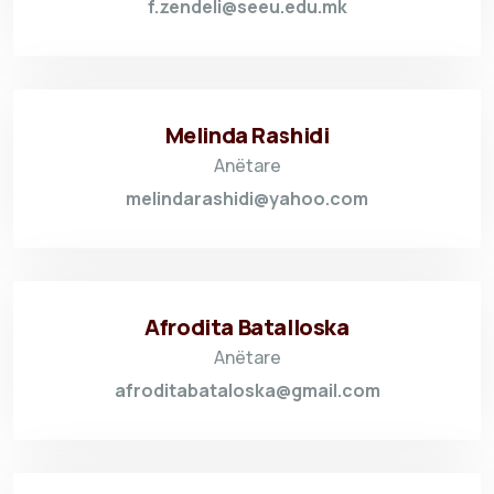
f.zendeli@seeu.edu.mk
Melinda Rashidi
Anëtare
melindarashidi@yahoo.com
Afrodita Batalloska
Anëtare
afroditabataloska@gmail.com